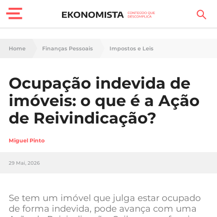
Finanças Pessoais
Home
Finanças Pessoais
Impostos e Leis
Motores
Ocupação indevida de
Carreira
imóveis: o que é a Ação
Casa
de Reivindicação?
Lifestyle
Miguel Pinto
Sociedade
29 Mai, 2026
Tecnologia
Se tem um imóvel que julga estar ocupado
Negócios
de forma indevida, pode avança com uma