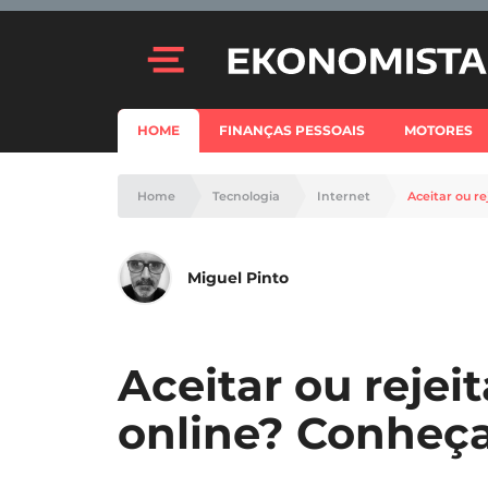
HOME
FINANÇAS PESSOAIS
MOTORES
Home
Tecnologia
Internet
Aceitar ou r
Miguel Pinto
Aceitar ou rejei
online? Conheça