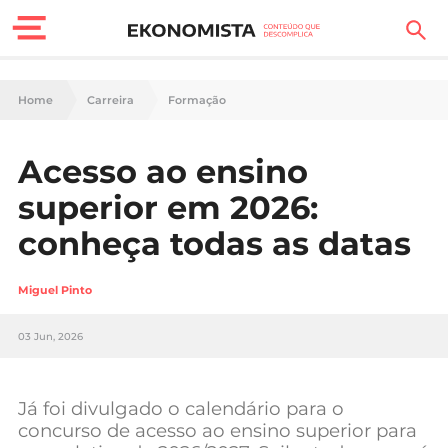
Finanças Pessoais
Home
Carreira
Formação
Motores
Acesso ao ensino
Carreira
superior em 2026:
Casa
conheça todas as datas
Lifestyle
Miguel Pinto
Sociedade
03 Jun, 2026
Tecnologia
Já foi divulgado o calendário para o
Negócios
concurso de acesso ao ensino superior para