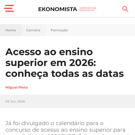
Finanças Pessoais
Home
Carreira
Formação
Motores
Acesso ao ensino
Carreira
superior em 2026:
Casa
conheça todas as datas
Lifestyle
Miguel Pinto
Sociedade
03 Jun, 2026
Tecnologia
Já foi divulgado o calendário para o
Negócios
concurso de acesso ao ensino superior para