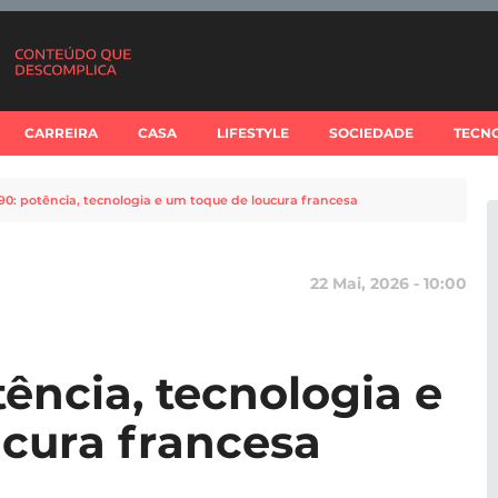
CARREIRA
CASA
LIFESTYLE
SOCIEDADE
TECN
90: potência, tecnologia e um toque de loucura francesa
22 Mai, 2026 - 10:00
ência, tecnologia e
cura francesa