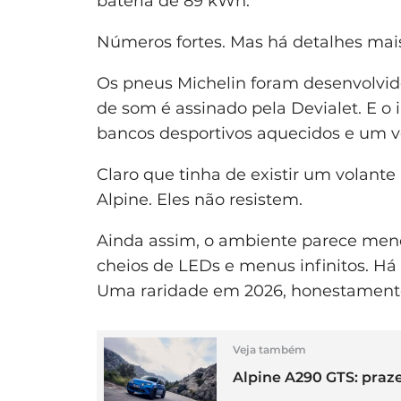
bateria de 89 kWh.
Números fortes. Mas há detalhes mais
Os pneus Michelin foram desenvolvid
de som é assinado pela Devialet. E o 
bancos desportivos aquecidos e um vo
Claro que tinha de existir um volante
Alpine. Eles não resistem.
Ainda assim, o ambiente parece meno
cheios de LEDs e menus infinitos. H
Uma raridade em 2026, honestament
Veja também
Alpine A290 GTS: praz