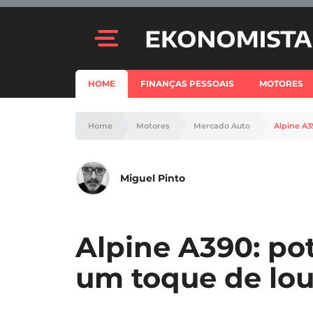
HOME
FINANÇAS PESSOAIS
MOTORES
Home
Motores
Mercado Auto
Alpine A3
Miguel Pinto
Alpine A390: pot
um toque de lou