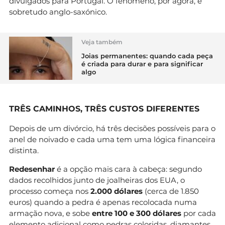
divulgados para Portugal. O fenómeno, por agora, é
sobretudo anglo-saxónico.
Veja também
Joias permanentes: quando cada peça
é criada para durar e para significar
algo
TRÊS CAMINHOS, TRÊS CUSTOS DIFERENTES
Depois de um divórcio, há três decisões possíveis para o
anel de noivado e cada uma tem uma lógica financeira
distinta.
Redesenhar
é a opção mais cara à cabeça: segundo
dados recolhidos junto de joalheiras dos EUA, o
processo começa nos
2.000 dólares
(cerca de 1.850
euros) quando a pedra é apenas recolocada numa
armação nova, e sobe
entre 100 e 300 dólares
por cada
elemento adicional como pedras coloridas, diamantes