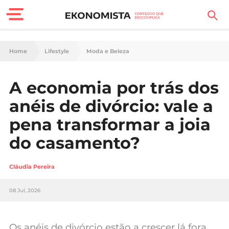
Finanças Pessoais
Home
Lifestyle
Moda e Beleza
Motores
A economia por trás dos
Carreira
anéis de divórcio: vale a
Casa
pena transformar a joia
do casamento?
Lifestyle
Sociedade
Cláudia Pereira
Tecnologia
08 Jul, 2026
Negócios
Os anéis de divórcio estão a crescer lá fora.