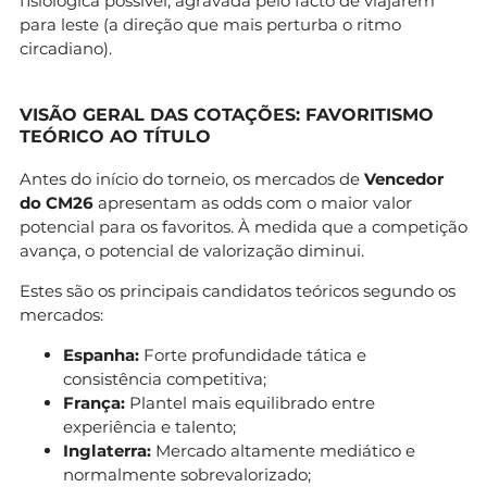
fisiológica possível, agravada pelo facto de viajarem
para leste (a direção que mais perturba o ritmo
circadiano).
VISÃO GERAL DAS COTAÇÕES: FAVORITISMO
TEÓRICO AO TÍTULO
Antes do início do torneio, os mercados de
Vencedor
do CM26
apresentam as odds com o maior valor
potencial para os favoritos. À medida que a competição
avança, o potencial de valorização diminui.
Estes são os principais candidatos teóricos segundo os
mercados:
Espanha:
Forte profundidade tática e
consistência competitiva;
França:
Plantel mais equilibrado entre
experiência e talento;
Inglaterra:
Mercado altamente mediático e
normalmente sobrevalorizado;