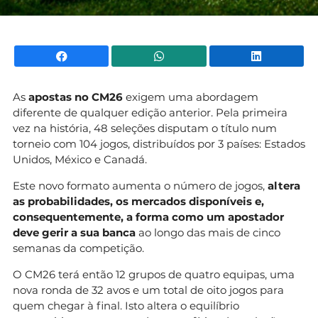
Facebook
WhatsApp
Li
As
apostas no CM26
exigem uma abordagem
diferente de qualquer edição anterior. Pela primeira
vez na história, 48 seleções disputam o título num
torneio com 104 jogos, distribuídos por 3 países: Estados
Unidos, México e Canadá.
Este novo formato aumenta o número de jogos,
altera
as probabilidades, os mercados disponíveis e,
consequentemente, a forma como um apostador
deve gerir a sua banca
ao longo das mais de cinco
semanas da competição.
O CM26 terá então 12 grupos de quatro equipas, uma
nova ronda de 32 avos e um total de oito jogos para
quem chegar à final. Isto altera o equilíbrio