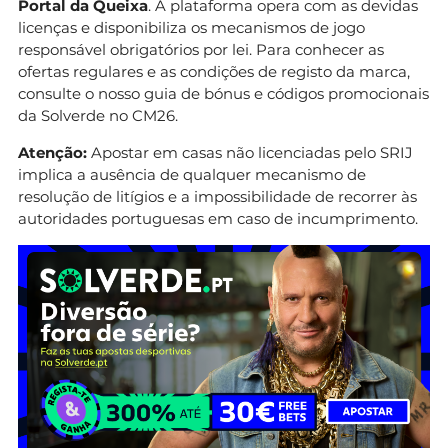
Portal da Queixa
. A plataforma opera com as devidas
licenças e disponibiliza os mecanismos de jogo
responsável obrigatórios por lei. Para conhecer as
ofertas regulares e as condições de registo da marca,
consulte o nosso guia de bónus e códigos promocionais
da Solverde no CM26.
Atenção:
Apostar em casas não licenciadas pelo SRIJ
implica a ausência de qualquer mecanismo de
resolução de litígios e a impossibilidade de recorrer às
autoridades portuguesas em caso de incumprimento.