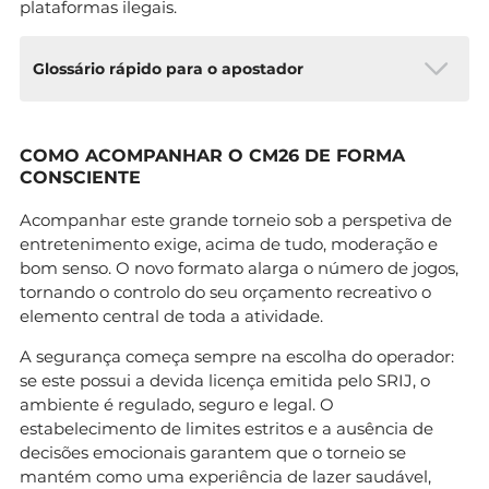
plataformas ilegais.
Glossário rápido para o apostador
Confira o glossário rápido para entender alguns
COMO ACOMPANHAR O CM26 DE FORMA
dos principais conceitos das apostas
CONSCIENTE
desportivas.
Acompanhar este grande torneio sob a perspetiva de
1X2
entretenimento exige, acima de tudo, moderação e
bom senso. O novo formato alarga o número de jogos,
Mercado clássico de apostas:
1:
vitória da equipa
tornando o controlo do seu orçamento recreativo o
da casa;
X:
empate;
2:
vitória da equipa visitante.
elemento central de toda a atividade.
A segurança começa sempre na escolha do operador:
Aposta Múltipla / Combinada
se este possui a devida licença emitida pelo SRIJ, o
ambiente é regulado, seguro e legal. O
Combinação de várias seleções numa única
estabelecimento de limites estritos e a ausência de
aposta. É necessário acertar em todos os
decisões emocionais garantem que o torneio se
prognósticos para ganhar.
mantém como uma experiência de lazer saudável,