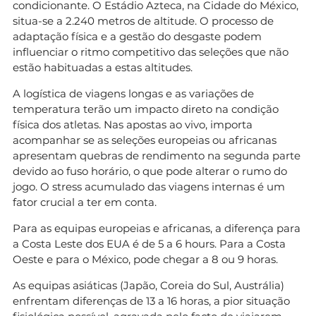
condicionante. O Estádio Azteca, na Cidade do México,
situa-se a 2.240 metros de altitude. O processo de
adaptação física e a gestão do desgaste podem
influenciar o ritmo competitivo das seleções que não
estão habituadas a estas altitudes.
A logística de viagens longas e as variações de
temperatura terão um impacto direto na condição
física dos atletas. Nas apostas ao vivo, importa
acompanhar se as seleções europeias ou africanas
apresentam quebras de rendimento na segunda parte
devido ao fuso horário, o que pode alterar o rumo do
jogo. O stress acumulado das viagens internas é um
fator crucial a ter em conta.
Para as equipas europeias e africanas, a diferença para
a Costa Leste dos EUA é de 5 a 6 hours. Para a Costa
Oeste e para o México, pode chegar a 8 ou 9 horas.
As equipas asiáticas (Japão, Coreia do Sul, Austrália)
enfrentam diferenças de 13 a 16 horas, a pior situação