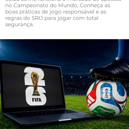
no Campeonato do Mundo. Conheça as
Mundial 2026
boas práticas de jogo responsável e as
regras do SRIJ para jogar com total
segurança.