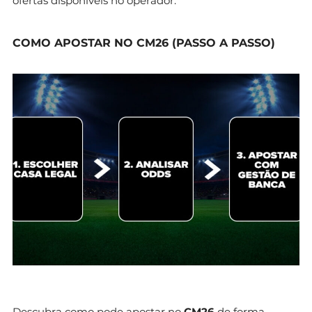
ofertas disponíveis no operador.
COMO APOSTAR NO CM26 (PASSO A PASSO)
Descubra como pode apostar no
CM26
de forma