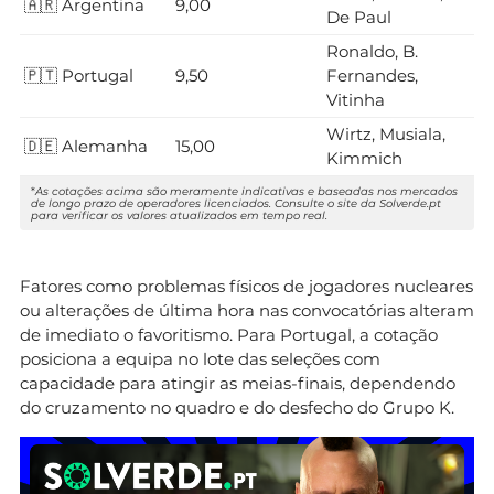
🇦🇷 Argentina
9,00
De Paul
Ronaldo, B.
🇵🇹 Portugal
9,50
Fernandes,
Vitinha
Wirtz, Musiala,
🇩🇪 Alemanha
15,00
Kimmich
*
As cotações acima são meramente indicativas e baseadas nos mercados
de longo prazo de operadores licenciados. Consulte o site da Solverde.pt
para verificar os valores atualizados em tempo real.
Fatores como problemas físicos de jogadores nucleares
ou alterações de última hora nas convocatórias alteram
de imediato o favoritismo. Para Portugal, a cotação
posiciona a equipa no lote das seleções com
capacidade para atingir as meias-finais, dependendo
do cruzamento no quadro e do desfecho do Grupo K.