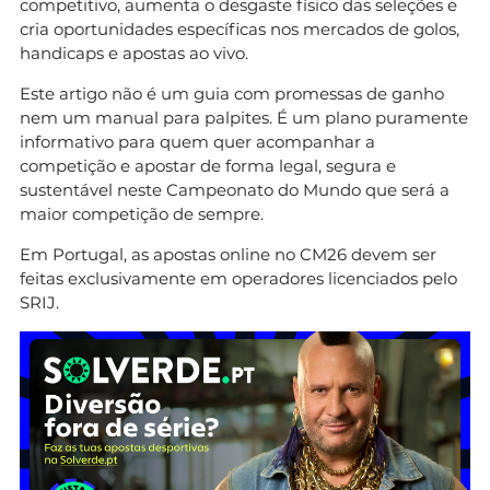
competitivo, aumenta o desgaste físico das seleções e
cria oportunidades específicas nos mercados de golos,
handicaps e apostas ao vivo.
Este artigo não é um guia com promessas de ganho
nem um manual para palpites. É um plano puramente
informativo para quem quer acompanhar a
competição e apostar de forma legal, segura e
sustentável neste Campeonato do Mundo que será a
maior competição de sempre.
Em Portugal, as apostas online no CM26 devem ser
feitas exclusivamente em operadores licenciados pelo
SRIJ.