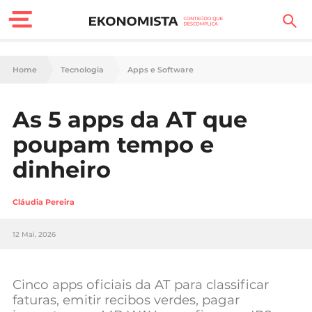
Finanças Pessoais
Home
Tecnologia
Apps e Software
Motores
As 5 apps da AT que
Carreira
poupam tempo e
Casa
dinheiro
Lifestyle
Cláudia Pereira
Sociedade
12 Mai, 2026
Tecnologia
Cinco apps oficiais da AT para classificar
Negócios
faturas, emitir recibos verdes, pagar