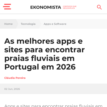
Finanças Pessoais
Home
Tecnologia
Apps e Software
Motores
As melhores apps e
Carreira
sites para encontrar
Casa
praias fluviais em
Portugal em 2026
Lifestyle
Sociedade
Cláudia Pereira
Tecnologia
02 Jun, 2026
Negócios
Apps e sites para encontrar praias fluviais em