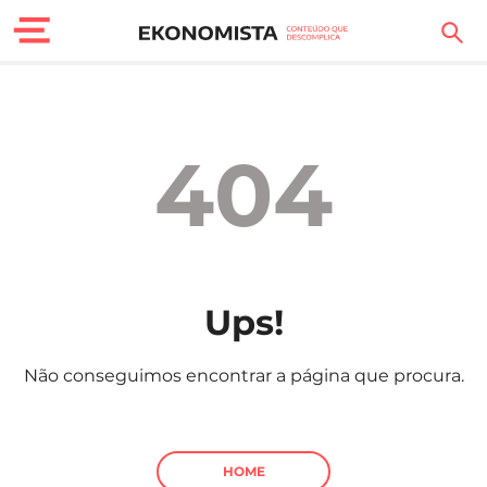
Finanças Pessoais
Motores
404
Carreira
Casa
Lifestyle
Ups!
Sociedade
Não conseguimos encontrar a página que procura.
Tecnologia
Negócios
HOME