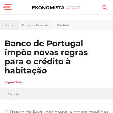
Finanças Pessoais
Home
Finanças Pessoais
Créditos
Motores
Banco de Portugal
Carreira
impõe novas regras
Casa
para o crédito à
habitação
Lifestyle
Sociedade
Miguel Pinto
Tecnologia
15 Mai, 2026
Negócios
O Banco de Portugal prepara novas medidas