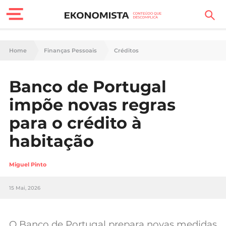
Finanças Pessoais
Home
Finanças Pessoais
Créditos
Motores
Banco de Portugal
Carreira
impõe novas regras
Casa
para o crédito à
habitação
Lifestyle
Sociedade
Miguel Pinto
Tecnologia
15 Mai, 2026
Negócios
O Banco de Portugal prepara novas medidas