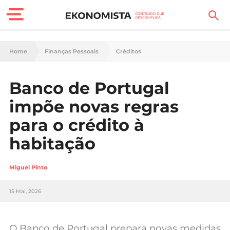
Finanças Pessoais
Home
Finanças Pessoais
Créditos
Motores
Banco de Portugal
Carreira
impõe novas regras
Casa
para o crédito à
habitação
Lifestyle
Sociedade
Miguel Pinto
Tecnologia
15 Mai, 2026
Negócios
O Banco de Portugal prepara novas medidas