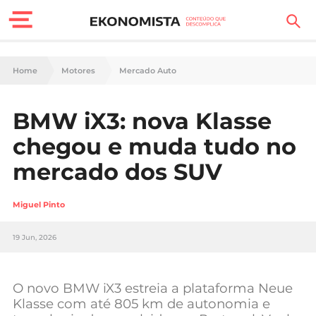
Finanças Pessoais
Home
Motores
Mercado Auto
Motores
BMW iX3: nova Klasse
Carreira
chegou e muda tudo no
Casa
mercado dos SUV
Lifestyle
Miguel Pinto
Sociedade
19 Jun, 2026
Tecnologia
O novo BMW iX3 estreia a plataforma Neue
Negócios
Klasse com até 805 km de autonomia e