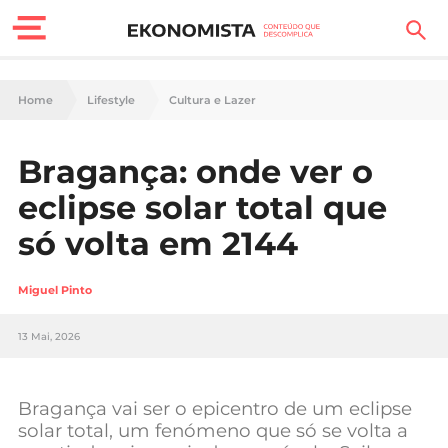
Finanças Pessoais
Home
Lifestyle
Cultura e Lazer
Motores
Bragança: onde ver o
Carreira
eclipse solar total que
Casa
só volta em 2144
Lifestyle
Miguel Pinto
Sociedade
13 Mai, 2026
Tecnologia
Bragança vai ser o epicentro de um eclipse
Negócios
solar total, um fenómeno que só se volta a