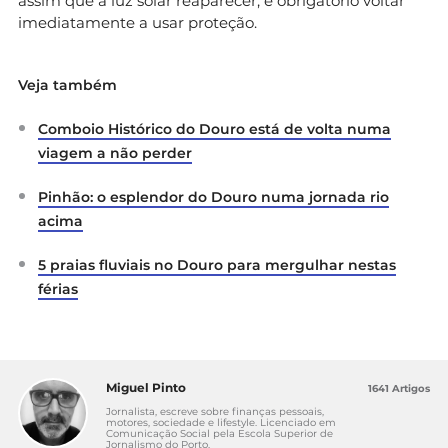
assim que a luz solar reaparecer, é obrigatório voltar
imediatamente a usar proteção.
Veja também
Comboio Histórico do Douro está de volta numa
viagem a não perder
Pinhão: o esplendor do Douro numa jornada rio
acima
5 praias fluviais no Douro para mergulhar nestas
férias
Miguel Pinto
1641 Artigos
Jornalista, escreve sobre finanças pessoais,
motores, sociedade e lifestyle. Licenciado em
Comunicação Social pela Escola Superior de
Jornalismo do Porto.