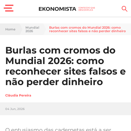
Finanças Pessoais
Mundial
Burlas com cromos do Mundial 2026: como
Home
2026
reconhecer sites falsos e não perder dinheiro
Motores
Burlas com cromos do
Carreira
Mundial 2026: como
Casa
reconhecer sites falsos e
não perder dinheiro
Lifestyle
Sociedade
Cláudia Pereira
Tecnologia
04 Jun, 2026
Negócios
O entusiasmo das cadernetas está a ser