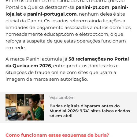
Entre os domínios mencionados nas reclamações ao
Portal da Queixa destacam-se
panini-pt.com
,
panini-
loja.lat
e
panini-portugal.com
, nenhum deles é site
oficial da Panini. Os lesados referem ainda ligações a
entidades de pagamento associadas a outros domínios,
nomeadamente educapt.com e eletropt.com, o que
reforça a suspeita de que estas operações funcionam
em rede.
A marca Panini acumula já
58 reclamações no Portal
da Queixa em 2026
, entre produtos danificados e
situações de fraude online com sites que usam a
imagem da marca sem autorização.
Veja também
Burlas digitais disparam antes do
Mundial 2026: 9.741 sites falsos criados
só em abril
Como funcionam estes esquemas de burla?