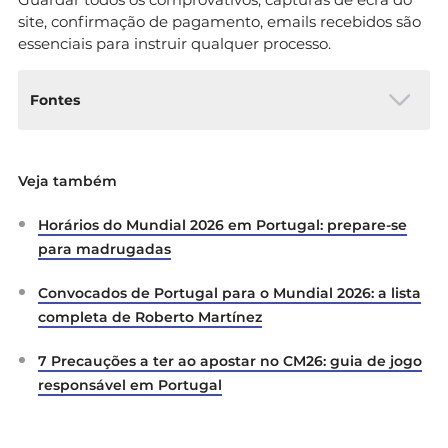
site, confirmação de pagamento, emails recebidos são
essenciais para instruir qualquer processo.
Fontes
Portal da Queixa by Consumers Trust. (2026).
Veja também
Alertas de fraude: burlas associadas a cromos
do Mundial 2026
. Recuperado de
Horários do Mundial 2026 em Portugal: prepare-se
https://portaldaqueixa.com
para madrugadas
Portal da Queixa by Consumers Trust. (2026).
Não Sejas Pato — verificador de reputação de
Convocados de Portugal para o Mundial 2026: a lista
sites
. Recuperado de
https://naosejaspato.pt
completa de Roberto Martínez
7 Precauções a ter ao apostar no CM26: guia de jogo
responsável em Portugal