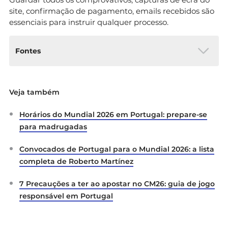
site, confirmação de pagamento, emails recebidos são
essenciais para instruir qualquer processo.
Fontes
Portal da Queixa by Consumers Trust. (2026).
Veja também
Alertas de fraude: burlas associadas a cromos
do Mundial 2026
. Recuperado de
Horários do Mundial 2026 em Portugal: prepare-se
https://portaldaqueixa.com
para madrugadas
Portal da Queixa by Consumers Trust. (2026).
Não Sejas Pato — verificador de reputação de
Convocados de Portugal para o Mundial 2026: a lista
sites
. Recuperado de
https://naosejaspato.pt
completa de Roberto Martínez
7 Precauções a ter ao apostar no CM26: guia de jogo
responsável em Portugal