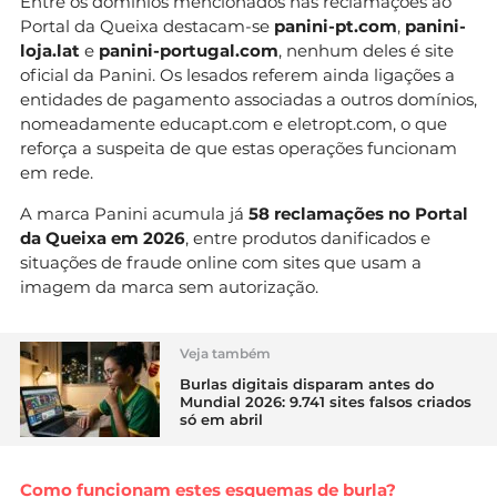
Entre os domínios mencionados nas reclamações ao
Portal da Queixa destacam-se
panini-pt.com
,
panini-
loja.lat
e
panini-portugal.com
, nenhum deles é site
oficial da Panini. Os lesados referem ainda ligações a
entidades de pagamento associadas a outros domínios,
nomeadamente educapt.com e eletropt.com, o que
reforça a suspeita de que estas operações funcionam
em rede.
A marca Panini acumula já
58 reclamações no Portal
da Queixa em 2026
, entre produtos danificados e
situações de fraude online com sites que usam a
imagem da marca sem autorização.
Veja também
Burlas digitais disparam antes do
Mundial 2026: 9.741 sites falsos criados
só em abril
Como funcionam estes esquemas de burla?