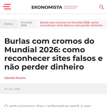
Finanças Pessoais
Mundial
Burlas com cromos do Mundial 2026: como
Home
2026
reconhecer sites falsos e não perder dinheiro
Motores
Burlas com cromos do
Carreira
Mundial 2026: como
Casa
reconhecer sites falsos e
não perder dinheiro
Lifestyle
Sociedade
Cláudia Pereira
Tecnologia
04 Jun, 2026
Negócios
O entusiasmo das cadernetas está a ser