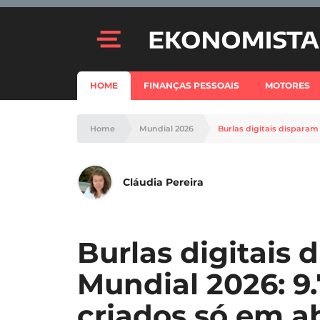
HOME
FINANÇAS PESSOAIS
MOTORES
Home
Mundial 2026
Burlas digitais disparam 
Cláudia Pereira
Burlas digitais 
Mundial 2026: 9.7
criados só em ab