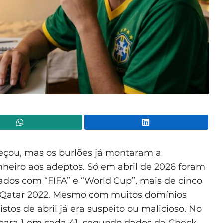
WhatsApp
Lin
eçou, mas os burlões já montaram a
nheiro aos adeptos. Só em abril de 2026 foram
nados com “FIFA” e “World Cup”, mais de cinco
o Qatar 2022. Mesmo com muitos domínios
istos de abril já era suspeito ou malicioso. No
e para 1 em cada 41, segundo dados da Check