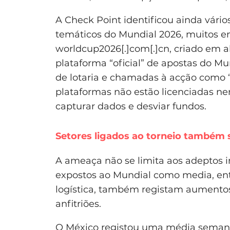
A Check Point identificou ainda vário
temáticos do Mundial 2026, muitos e
worldcup2026[.]com[.]cn, criado em a
plataforma “oficial” de apostas do Mu
de lotaria e chamadas à acção como “
plataformas não estão licenciadas n
capturar dados e desviar fundos.
Setores ligados ao torneio também 
A ameaça não se limita aos adeptos i
expostos ao Mundial como media, entr
logística, também registam aumentos 
anfitriões.
O México registou uma média semanal