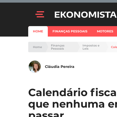
HOME
FINANÇAS PESSOAIS
MOTORES
Finanças
Impostos e
Home
Cal
Pessoais
Leis
Cláudia Pereira
Calendário fisca
que nenhuma em
passar