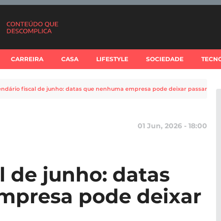
CARREIRA
CASA
LIFESTYLE
SOCIEDADE
TECN
endário fiscal de junho: datas que nenhuma empresa pode deixar passar
01 Jun, 2026 - 18:00
l de junho: datas
presa pode deixar