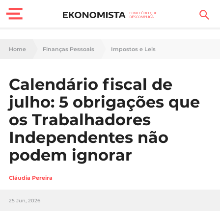
Finanças Pessoais
Home
Finanças Pessoais
Impostos e Leis
Motores
Calendário fiscal de
Carreira
julho: 5 obrigações que
Casa
os Trabalhadores
Independentes não
Lifestyle
podem ignorar
Sociedade
Cláudia Pereira
Tecnologia
25 Jun, 2026
Negócios