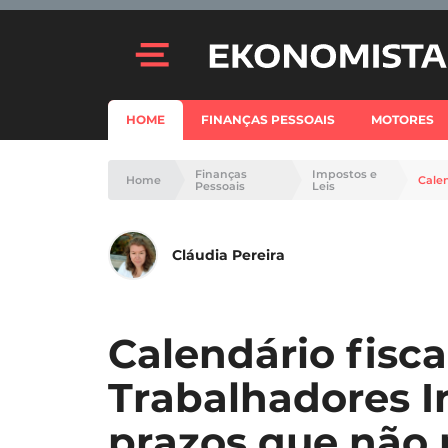
HOME
FINANÇAS PESSOAIS
MOTORES
Finanças
Impostos e
Home
Pessoais
Leis
Cláudia Pereira
Calendário fisca
Trabalhadores I
prazos que não 