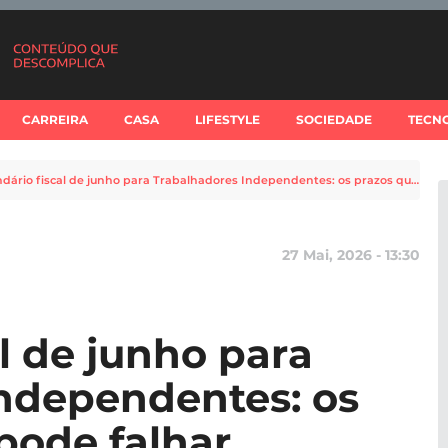
CARREIRA
CASA
LIFESTYLE
SOCIEDADE
TECN
Calendário fiscal de junho para Trabalhadores Independentes: os prazos que não pode falhar
27 Mai, 2026 - 13:30
l de junho para
ndependentes: os
pode falhar