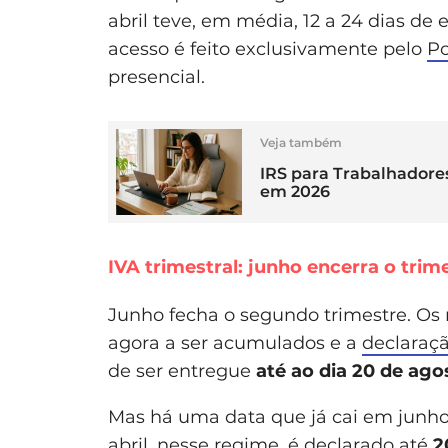
abril teve, em média, 12 a 24 dias de
acesso é feito exclusivamente pelo
Po
presencial.
Veja também
IRS para Trabalhadore
em 2026
IVA trimestral: junho encerra o trim
Junho fecha o segundo trimestre. Os 
agora a ser acumulados e a
declaraçã
de ser entregue
até ao dia 20 de ago
Mas há uma data que já cai em junho
abril, nesse regime, é declarado até
2