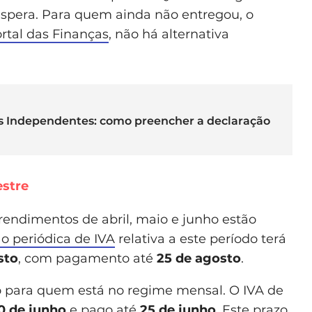
 espera. Para quem ainda não entregou, o
rtal das Finanças
, não há alternativa
s Independentes: como preencher a declaração
estre
rendimentos de abril, maio e junho estão
o periódica de IVA
relativa a este período terá
sto
, com pagamento até
25 de agosto
.
 para quem está no regime mensal. O IVA de
0 de junho
e pago até
25 de junho
. Este prazo