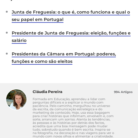
https://diariodarepublica.pt/dr/legislacao-
Junta de Freguesia: o que é, como funciona e qual o
consolidada/lei/2013-34480375
seu papel em Portugal
Tribunal de Contas (2025).
Relatórios de
Auditoria aos Municípios 2024
. Disponível em
Presidente de Junta de Freguesia: eleição, funções e
https://www.tcontas.pt
salário
Pordata (2026).
Finanças Municipais – Receitas
Presidentes da Câmara em Portugal: poderes,
e Despesas por Município
. Disponível em
funções e como são eleitos
https://www.pordata.pt
Cláudia Pereira
994 Artigos
Formada em Educação, aprendeu a lidar com
perguntas difíceis e a explicar o mundo com
paciência. Pelo caminho, mergulhou no universo
da escrita, da comunicação estratégica e do
marketing de conteúdo. Hoje, usa essa bagagem
para criar histórias que informam, envolvem e, com
sorte, arrancam um sorriso. Atenta às tendências,
às pessoas e às histórias por detrás dos factos,
acredita que uma boa mensagem pode mudar
tudo, sobretudo quando é bem escrita. Inspira-se
na fotografia, na decoração e nas viagens para ver o
mundo com novos olhos e alimentar a criatividade.