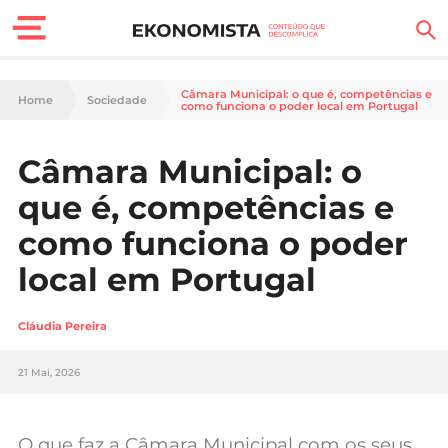
Finanças Pessoais
Câmara Municipal: o que é, competências e
Home
Sociedade
como funciona o poder local em Portugal
Motores
Câmara Municipal: o
Carreira
que é, competências e
Casa
como funciona o poder
local em Portugal
Lifestyle
Sociedade
Cláudia Pereira
Tecnologia
21 Mai, 2026
Negócios
O que faz a Câmara Municipal com os seus