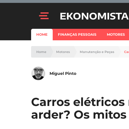
HOME
FINANÇAS PESSOAIS
MOTORES
Home
Motores
Manutenção e Peças
Ca
Miguel Pinto
Carros elétrico
arder? Os mitos