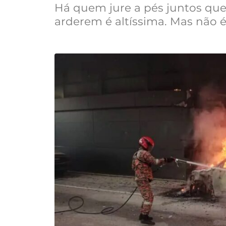
Há quem jure a pés juntos que 
arderem é altíssima. Mas não 