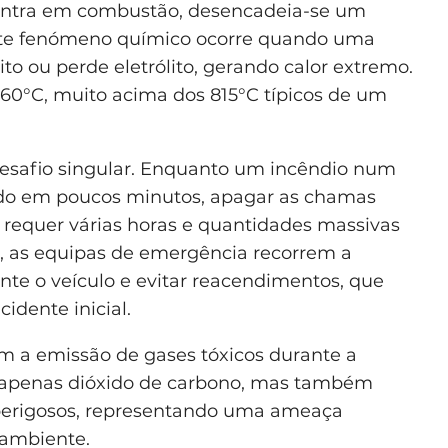
 entra em combustão, desencadeia-se um
ste fenómeno químico ocorre quando uma
ito ou perde eletrólito, gerando calor extremo.
60°C, muito acima dos 815°C típicos de um
safio singular. Enquanto um incêndio num
ado em poucos minutos, apagar as chamas
 requer várias horas e quantidades massivas
s, as equipas de emergência recorrem a
e o veículo e evitar reacendimentos, que
idente inicial.
om a emissão de gases tóxicos durante a
o apenas dióxido de carbono, mas também
perigosos, representando uma ameaça
 ambiente.