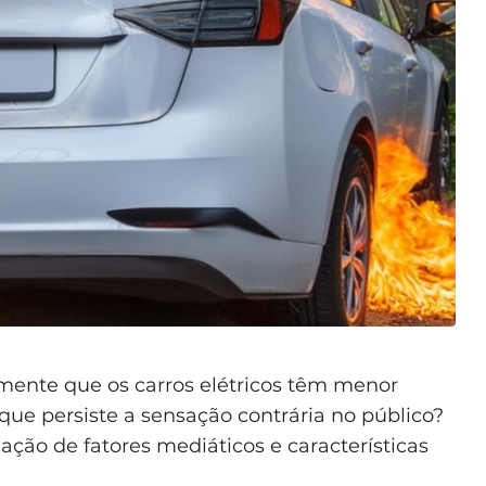
grandes quantidades
pores tóxicos constantemente”
: As baterias
 emitem gases durante o uso normal.
sos raros de acidentes graves que levem
létrico à chuva”
: Os veículos elétricos são
IP68, garantindo
Carregar à chuva é perfeitamente seguro.
ente que os carros elétricos têm menor
que persiste a sensação contrária no público?
ão de fatores mediáticos e características