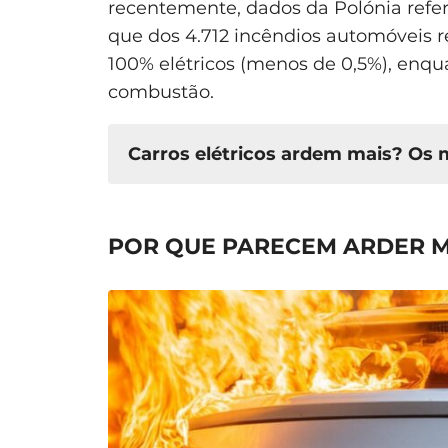
recentemente, dados da Polónia refe
que dos 4.712 incêndios automóveis r
100% elétricos (menos de 0,5%), enq
combustão.
Carros elétricos ardem mais? Os
“As baterias explodem facilment
POR QUE PARECEM ARDER M
violenta, as baterias de iões de l
mecanismos de segurança. Explos
raras, ocorrendo tipicamente apena
catastróficas.
“É impossível apagar um incêndio
complexo e demorado, os serviços
e treinados para lidar com estas si