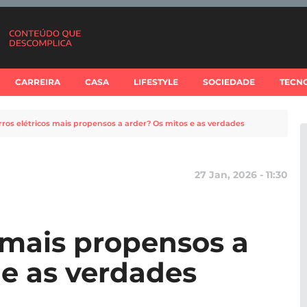
CARREIRA
CASA
LIFESTYLE
SOCIEDADE
TECN
rros elétricos mais propensos a arder? Os mitos e as verdades
27 Jan, 2026 - 11:30
s mais propensos a
 e as verdades