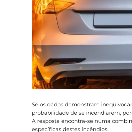
método mais eficaz, aplicada em 
para arrefecer as baterias.
“Os carros elétricos libertam va
são hermeticamente seladas e não
Emissões tóxicas só ocorrem em ca
a incêndios na bateria.
“Não se pode carregar um carro e
desenhados com proteção IP67 ou 
resistência total à água e poeira. 
Se os dados demonstram inequivocam
probabilidade de se incendiarem, por
A resposta encontra-se numa combinaç
específicas destes incêndios.