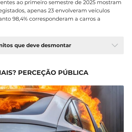
rentes ao primeiro semestre de 2025 mostram
egistados, apenas 23 envolveram veículos
uanto 98,4% corresponderam a carros a
 mitos que deve desmontar
e”
: Embora a fuga térmica possa ser
AIS? PERCEÇÃO PÚBLICA
ítio modernas possuem múltiplos
ões massivas são extremamente
s após danos físicos severos ou falhas
 num carro elétrico”
: Embora mais
 de emergência estão equipados
tuações. A água continua a ser o