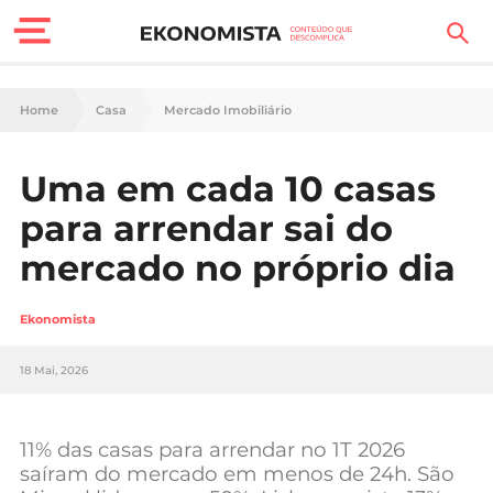
Finanças Pessoais
Home
Casa
Mercado Imobiliário
Motores
Uma em cada 10 casas
Carreira
para arrendar sai do
Casa
mercado no próprio dia
Lifestyle
Ekonomista
Sociedade
18 Mai, 2026
Tecnologia
11% das casas para arrendar no 1T 2026
Negócios
saíram do mercado em menos de 24h. São