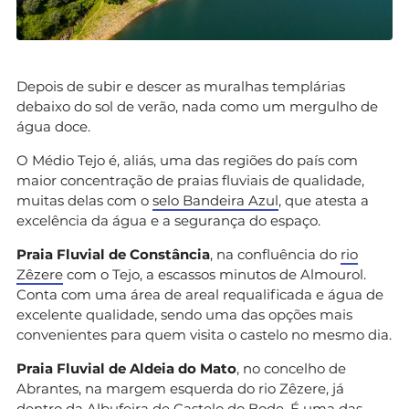
Depois de subir e descer as muralhas templárias
debaixo do sol de verão, nada como um mergulho de
água doce.
O Médio Tejo é, aliás, uma das regiões do país com
maior concentração de praias fluviais de qualidade,
muitas delas com o
selo Bandeira Azul
, que atesta a
excelência da água e a segurança do espaço.
Praia Fluvial de Constância
, na confluência do
rio
Zêzere
com o Tejo, a escassos minutos de Almourol.
Conta com uma área de areal requalificada e água de
excelente qualidade, sendo uma das opções mais
convenientes para quem visita o castelo no mesmo dia.
Praia Fluvial de Aldeia do Mato
, no concelho de
Abrantes, na margem esquerda do rio Zêzere, já
dentro da Albufeira de Castelo do Bode. É uma das