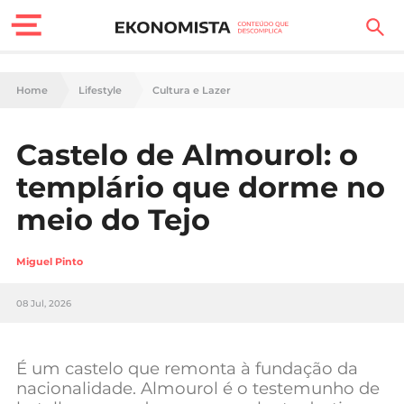
Finanças Pessoais
Home
Lifestyle
Cultura e Lazer
Motores
Castelo de Almourol: o
Carreira
templário que dorme no
Casa
meio do Tejo
Lifestyle
Miguel Pinto
Sociedade
08 Jul, 2026
Tecnologia
É um castelo que remonta à fundação da
Negócios
nacionalidade. Almourol é o testemunho de