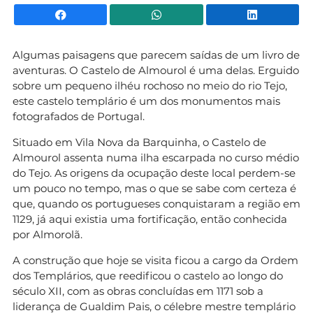
Facebook
WhatsApp
Li
Algumas paisagens que parecem saídas de um livro de
aventuras. O Castelo de Almourol é uma delas. Erguido
sobre um pequeno ilhéu rochoso no meio do rio Tejo,
este castelo templário é um dos monumentos mais
fotografados de Portugal.
Situado em Vila Nova da Barquinha, o Castelo de
Almourol assenta numa ilha escarpada no curso médio
do Tejo. As origens da ocupação deste local perdem-se
um pouco no tempo, mas o que se sabe com certeza é
que, quando os portugueses conquistaram a região em
1129, já aqui existia uma fortificação, então conhecida
por Almorolã.
A construção que hoje se visita ficou a cargo da Ordem
dos Templários, que reedificou o castelo ao longo do
século XII, com as obras concluídas em 1171 sob a
liderança de Gualdim Pais, o célebre mestre templário