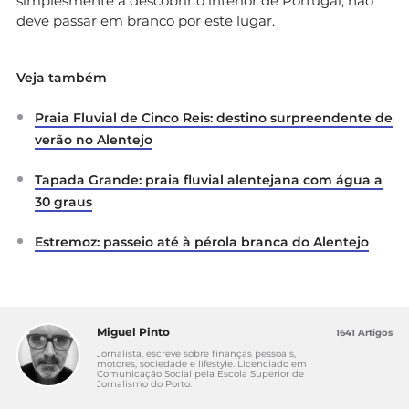
simplesmente a descobrir o interior de Portugal, não
deve passar em branco por este lugar.
Veja também
Praia Fluvial de Cinco Reis: destino surpreendente de
verão no Alentejo
Tapada Grande: praia fluvial alentejana com água a
30 graus
Estremoz: passeio até à pérola branca do Alentejo
Miguel Pinto
1641 Artigos
Jornalista, escreve sobre finanças pessoais,
motores, sociedade e lifestyle. Licenciado em
Comunicação Social pela Escola Superior de
Jornalismo do Porto.