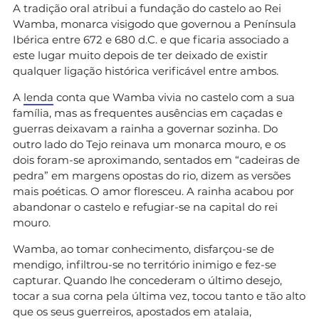
A tradição oral atribui a fundação do castelo ao Rei
Wamba, monarca visigodo que governou a Península
Ibérica entre 672 e 680 d.C. e que ficaria associado a
este lugar muito depois de ter deixado de existir
qualquer ligação histórica verificável entre ambos.
A
lenda
conta que Wamba vivia no castelo com a sua
família, mas as frequentes ausências em caçadas e
guerras deixavam a rainha a governar sozinha. Do
outro lado do Tejo reinava um monarca mouro, e os
dois foram-se aproximando, sentados em “cadeiras de
pedra” em margens opostas do rio, dizem as versões
mais poéticas. O amor floresceu. A rainha acabou por
abandonar o castelo e refugiar-se na capital do rei
mouro.
Wamba, ao tomar conhecimento, disfarçou-se de
mendigo, infiltrou-se no território inimigo e fez-se
capturar. Quando lhe concederam o último desejo,
tocar a sua corna pela última vez, tocou tanto e tão alto
que os seus guerreiros, apostados em atalaia,