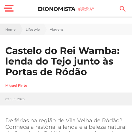
Finanças Pessoais
Home
Lifestyle
Viagens
Motores
Castelo do Rei Wamba:
Carreira
lenda do Tejo junto às
Casa
Portas de Ródão
Lifestyle
Miguel Pinto
Sociedade
02 Jun, 2026
Tecnologia
De férias na região de Vila Velha de Ródão?
Negócios
Conheça a história, a lenda e a beleza natural