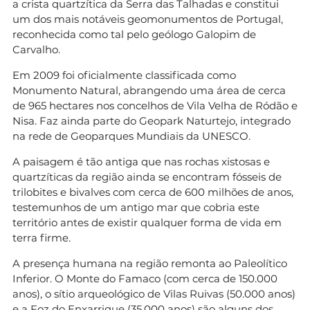
a crista quartzítica da Serra das Talhadas e constitui
um dos mais notáveis geomonumentos de Portugal,
reconhecida como tal pelo geólogo Galopim de
Carvalho.
Em 2009 foi oficialmente classificada como
Monumento Natural, abrangendo uma área de cerca
de 965 hectares nos concelhos de Vila Velha de Ródão e
Nisa. Faz ainda parte do Geopark Naturtejo, integrado
na rede de Geoparques Mundiais da UNESCO.
A paisagem é tão antiga que nas rochas xistosas e
quartzíticas da região ainda se encontram fósseis de
trilobites e bivalves com cerca de 600 milhões de anos,
testemunhos de um antigo mar que cobria este
território antes de existir qualquer forma de vida em
terra firme.
A presença humana na região remonta ao Paleolítico
Inferior. O Monte do Famaco (com cerca de 150.000
anos), o sítio arqueológico de Vilas Ruivas (50.000 anos)
e a Foz do Enxarrique (35.000 anos) são alguns dos