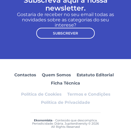
Subscreva aqui a nossa
newsletter.
Gostaria de receber no seu email todas as
novidades sobre as categorias do seu
interese?
SUBSCREVER
Contactos
Quem Somos
Estatuto Editorial
Ficha Técnica
Política de Cookies
Termos e Condições
Política de Privacidade
Ekonomista
- Conteúdo que descomplica.
Periodicidade: Diária. Jupiterdiversity © 2026
All Rights Reserved