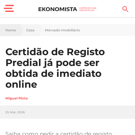
Finanças Pessoais
Home
Casa
Mercado Imobiliário
Motores
Certidão de Registo
Carreira
Predial já pode ser
Casa
obtida de imediato
online
Lifestyle
Sociedade
Miguel Pinto
Tecnologia
25 Mai, 2026
Negócios
Saiba como pedir a certidão de registo