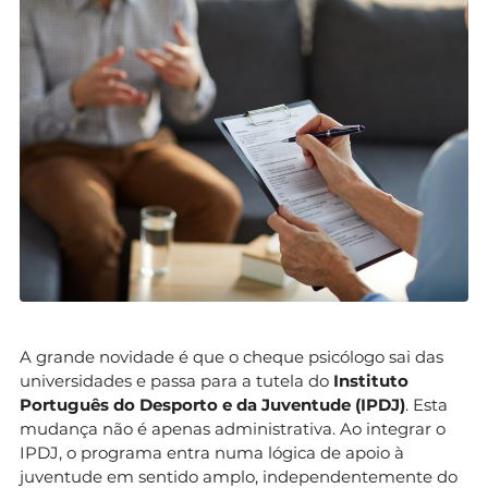
A grande novidade é que o cheque psicólogo sai das
universidades e passa para a tutela do
Instituto
Português do Desporto e da Juventude (IPDJ)
. Esta
mudança não é apenas administrativa. Ao integrar o
IPDJ, o programa entra numa lógica de apoio à
juventude em sentido amplo, independentemente do