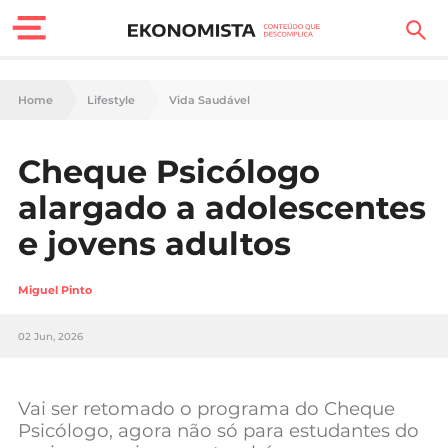
Finanças Pessoais
Home
Lifestyle
Vida Saudável
Motores
Cheque Psicólogo
Carreira
alargado a adolescentes
Casa
e jovens adultos
Lifestyle
Miguel Pinto
Sociedade
02 Jun, 2026
Tecnologia
Vai ser retomado o programa do Cheque
Negócios
Psicólogo, agora não só para estudantes do