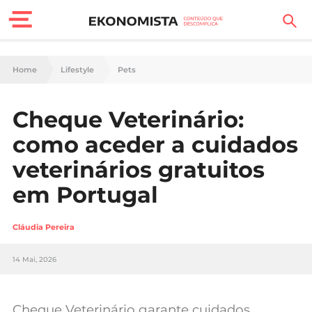
Finanças Pessoais
Home
Lifestyle
Pets
Motores
Cheque Veterinário:
Carreira
como aceder a cuidados
Casa
veterinários gratuitos
em Portugal
Lifestyle
Sociedade
Cláudia Pereira
Tecnologia
14 Mai, 2026
Negócios
Cheque Veterinário garante cuidados