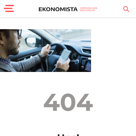
Finanças Pessoais
Motores
Carreira
Casa
Lifestyle
404
Sociedade
Tecnologia
Negócios