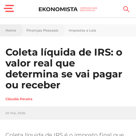
Finanças Pessoais
Home
Finanças Pessoais
Impostos e Leis
Motores
Coleta líquida de IRS: o
Carreira
valor real que
Casa
determina se vai pagar
ou receber
Lifestyle
Sociedade
Cláudia Pereira
Tecnologia
20 Mai, 2026
Negócios
Coleta líquida de IRS é o imposto final que