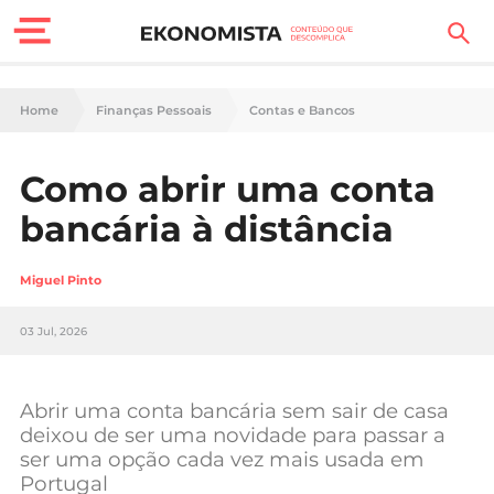
Finanças Pessoais
Home
Finanças Pessoais
Contas e Bancos
Motores
Como abrir uma conta
Carreira
bancária à distância
Casa
Miguel Pinto
Lifestyle
03 Jul, 2026
Sociedade
Tecnologia
Abrir uma conta bancária sem sair de casa
deixou de ser uma novidade para passar a
ser uma opção cada vez mais usada em
Negócios
Portugal