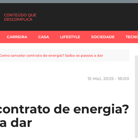
CARREIRA
CASA
LIFESTYLE
SOCIEDADE
TECN
Como cancelar contrato de energia? Saiba os passos a dar
15 Mai, 2025 - 18:00
ontrato de energia?
a dar