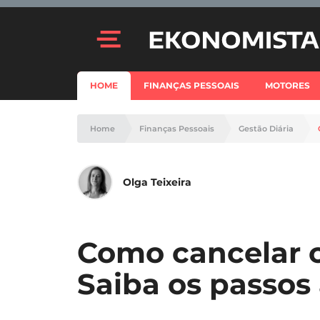
HOME
FINANÇAS PESSOAIS
MOTORES
Home
Finanças Pessoais
Gestão Diária
Olga Teixeira
Como cancelar c
Saiba os passos 