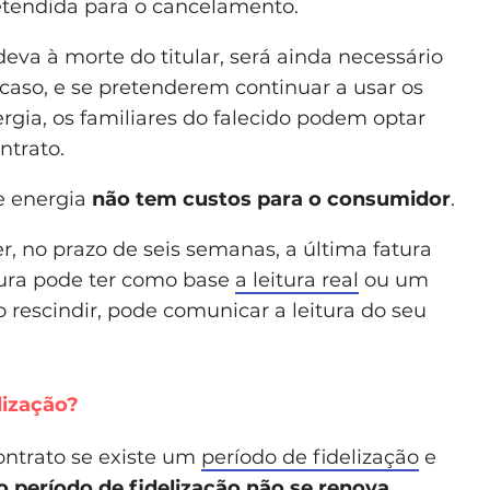
retendida para o cancelamento.
eva à morte do titular, será ainda necessário
 caso, e se pretenderem continuar a usar os
gia, os familiares do falecido podem optar
ntrato.
e energia
não tem custos para o consumidor
.
r, no prazo de seis semanas, a última fatura
atura pode ter como base
a leitura real
ou um
 rescindir, pode comunicar a leitura do seu
lização?
contrato se existe um
período de fidelização
e
o período de fidelização não se renova