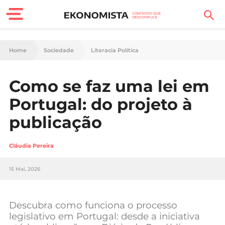
Finanças Pessoais
Home
Sociedade
Literacia Política
Motores
Como se faz uma lei em
Carreira
Portugal: do projeto à
Casa
publicação
Lifestyle
Cláudia Pereira
Sociedade
15 Mai, 2026
Tecnologia
Descubra como funciona o processo
Negócios
legislativo em Portugal: desde a iniciativa