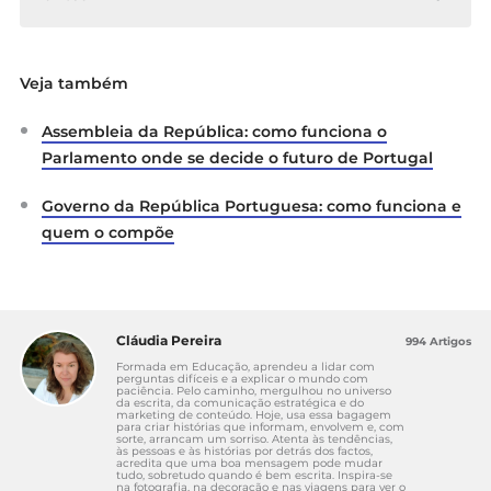
Assembleia da República. (2003).
Lei n.º 17/2003,
Veja também
de 4 de junho
[Iniciativa legislativa de cidadãos].
https://www.parlamento.pt/EspacoCidadao/pagi
Assembleia da República: como funciona o
nas/direitoiniciativalegislativa.aspx
Parlamento onde se decide o futuro de Portugal
Assembleia da República. (2026).
Agenda
parlamentar
.
Governo da República Portuguesa: como funciona e
https://agenda.parlamento.pt/Index?
quem o compõe
handler=SectionContents
Assembleia da República. (2026).
Iniciativas em
consulta pública
.
https://www.parlamento.pt/Cidadania/Paginas/I
Cláudia Pereira
994 Artigos
niciativasConsultaPublica.aspx
Formada em Educação, aprendeu a lidar com
perguntas difíceis e a explicar o mundo com
paciência. Pelo caminho, mergulhou no universo
Constituição da República Portuguesa. (2005).
da escrita, da comunicação estratégica e do
marketing de conteúdo. Hoje, usa essa bagagem
Artigo 136.º – Promulgação e veto.
para criar histórias que informam, envolvem e, com
sorte, arrancam um sorriso. Atenta às tendências,
https://www.parlamento.pt/Legislacao/Paginas/
às pessoas e às histórias por detrás dos factos,
acredita que uma boa mensagem pode mudar
ConstituicaoRepublicaPortuguesa.aspx
tudo, sobretudo quando é bem escrita. Inspira-se
na fotografia, na decoração e nas viagens para ver o