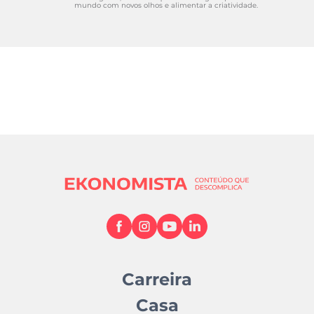
mundo com novos olhos e alimentar a criatividade.
Imprensa Nacional-Casa da Moeda. (2026).
Diário da República eletrónico
.
https://diariodarepublica.pt/dr/home
Presidência da República Portuguesa. (2026).
Atividade legislativa
.
https://www.presidencia.pt/atualidade/atividade-
legislativa
Presidência da República Portuguesa. (n.d.).
As
funções – Veto político
.
https://www.presidencia.pt/presidente-da-
republica/as-funcoes/
Carreira
Casa