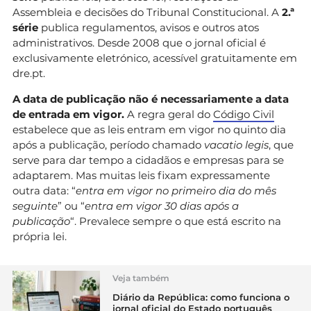
Assembleia e decisões do Tribunal Constitucional. A
2.ª
série
publica regulamentos, avisos e outros atos
administrativos. Desde 2008 que o jornal oficial é
exclusivamente eletrónico, acessível gratuitamente em
dre.pt.
A data de publicação não é necessariamente a data
de entrada em vigor.
A regra geral do
Código Civil
estabelece que as leis entram em vigor no quinto dia
após a publicação, período chamado
vacatio legis
, que
serve para dar tempo a cidadãos e empresas para se
adaptarem. Mas muitas leis fixam expressamente
outra data: “
entra em vigor no primeiro dia do mês
seguinte
” ou “
entra em vigor 30 dias após a
publicação
“. Prevalece sempre o que está escrito na
própria lei.
Veja também
Diário da República: como funciona o
jornal oficial do Estado português