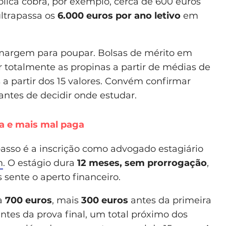
lica cobra, por exemplo, cerca de 600 euros
ltrapassa os
6.000 euros por ano letivo
em
margem para poupar. Bolsas de mérito em
 totalmente as propinas a partir de médias de
 a partir dos 15 valores. Convém confirmar
antes de decidir onde estudar.
ra e mais mal paga
passo é a inscrição como advogado estagiário
m
. O estágio dura
12 meses, sem prorrogação
,
 sente o aperto financeiro.
ga
700 euros
, mais
300 euros
antes da primeira
ntes da prova final, um total próximo dos