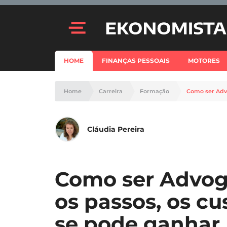
HOME
FINANÇAS PESSOAIS
MOTORES
Home
Carreira
Formação
Cláudia Pereira
Como ser Advog
os passos, os cu
se pode ganhar