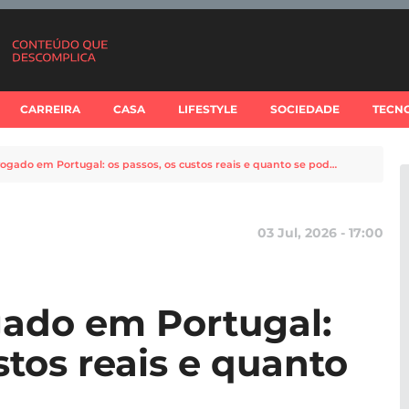
CARREIRA
CASA
LIFESTYLE
SOCIEDADE
TECN
Como ser Advogado em Portugal: os passos, os custos reais e quanto se pode ganhar
03 Jul, 2026 - 17:00
ado em Portugal:
stos reais e quanto