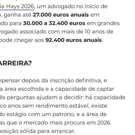
ia Hays 2026
, um advogado no início de
io, ganha até
27.000 euros anuais
em
ndo para
30.000 a 32.400 euros
em grandes
vogado associado com mais de 10 anos de
 pode chegar aos
92.400 euros anuais
.
ARREIRA?
ensar depois da inscrição definitiva, e
 área escolhida e a capacidade de captar
três perguntas ajudam a decidir: há capacidade
nco anos sem rendimento estável, existe
do estágio com um patrono, e a área de
e as que o mercado mais procura em 2026.
sição sólida para arrancar.