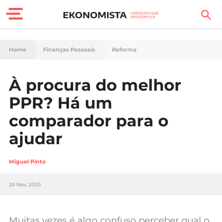
Finanças Pessoais
Home
Finanças Pessoais
Reforma
Motores
À procura do melhor
Carreira
PPR? Há um
Casa
comparador para o
ajudar
Lifestyle
Sociedade
Miguel Pinto
Tecnologia
26 Nov, 2025
Negócios
Muitas vezes é algo confuso perceber qual o