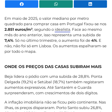
Facebook
WhatsApp
Li
Em maio de 2025, o valor mediano por metro
quadrado para comprar casa em Portugal fixou-se nos
2.851 euros/m²
, segundo o
idealista
. Face ao mesmo
mês do ano anterior, isso representa uma subida de
7,4%
. Só no último trimestre, o aumento foi de
4%
. E
não, não foi só em Lisboa. Os aumentos espalharam-se
por todo o mapa.
ONDE OS PREÇOS DAS CASAS SUBIRAM MAIS
Beja lidera o pódio com uma subida de 28,8%. Ponta
Delgada (19,2%) e Setúbal (18,7%) também registaram
aumentos expressivos. Até Santarém e Guarda
surpreenderam, com crescimentos de dois dígitos.
A inflação imobiliária não se ficou pelo continente. Nas
ilhas, os preços dispararam. Porto Santo subiu 26,8%,