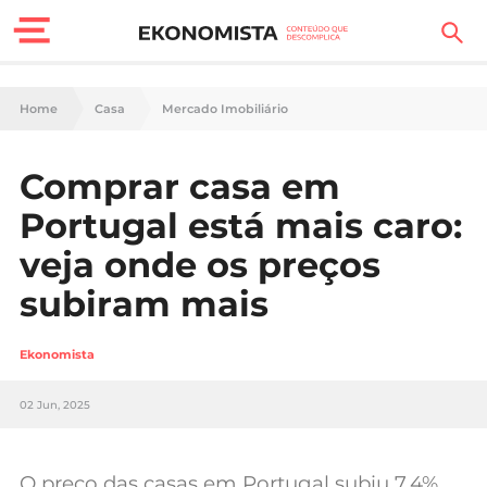
Finanças Pessoais
Home
Casa
Mercado Imobiliário
Motores
Comprar casa em
Carreira
Portugal está mais caro:
Casa
veja onde os preços
subiram mais
Lifestyle
Sociedade
Ekonomista
Tecnologia
02 Jun, 2025
Negócios
O preço das casas em Portugal subiu 7,4%