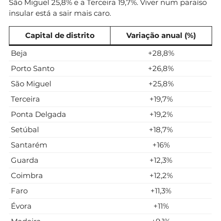
São Miguel 25,8% e a Terceira 19,7%. Viver num paraíso
insular está a sair mais caro.
Capital de distrito
Variação anual (%)
Beja
+28,8%
Porto Santo
+26,8%
São Miguel
+25,8%
Terceira
+19,7%
Ponta Delgada
+19,2%
Setúbal
+18,7%
Santarém
+16%
Guarda
+12,3%
Coimbra
+12,2%
Faro
+11,3%
Évora
+11%