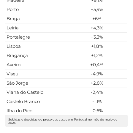
Madeira
+9,1%
Porto
+5,9%
Braga
+6%
Leiria
+4,3%
Portalegre
+3,3%
Lisboa
+1,8%
Bragança
+1,2%
Aveiro
+0,4%
Viseu
-4,9%
São Jorge
+2,8%
Viana do Castelo
-2,4%
Castelo Branco
-1,1%
Ilha do Pico
-0,6%
Subidas e descidas do preço das casas em Portugal no mês de maio de
2025.