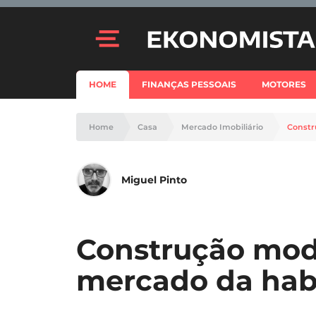
HOME
FINANÇAS PESSOAIS
MOTORES
Home
Casa
Mercado Imobiliário
Constr
Miguel Pinto
Construção modu
mercado da hab