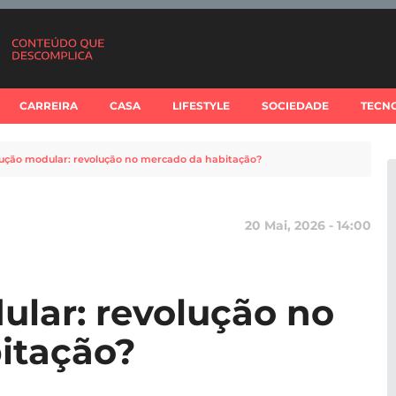
CARREIRA
CASA
LIFESTYLE
SOCIEDADE
TECN
ução modular: revolução no mercado da habitação?
20 Mai, 2026 - 14:00
lar: revolução no
itação?