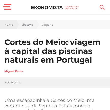
Finanças Pessoais
Home
Lifestyle
Viagens
Motores
Cortes do Meio: viagem
Carreira
à capital das piscinas
Casa
naturais em Portugal
Lifestyle
Miguel Pinto
Sociedade
25 Mai, 2026
Tecnologia
Uma escapadinha a Cortes do Meio, ma
Negócios
vertente sul da Serra da Estrela onde a