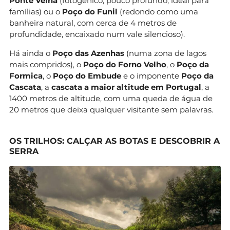
Ponte Velha
(fotogénico, pouco profundo, ideal para
famílias) ou o
Poço do Funil
(redondo como uma
banheira natural, com cerca de 4 metros de
profundidade, encaixado num vale silencioso).
Há ainda o
Poço das Azenhas
(numa zona de lagos
mais compridos), o
Poço do Forno Velho
, o
Poço da
Formica
, o
Poço do Embude
e o imponente
Poço da
Cascata
, a
cascata a maior altitude em Portugal
, a
1400 metros de altitude, com uma queda de água de
20 metros que deixa qualquer visitante sem palavras.
OS TRILHOS: CALÇAR AS BOTAS E DESCOBRIR A
SERRA