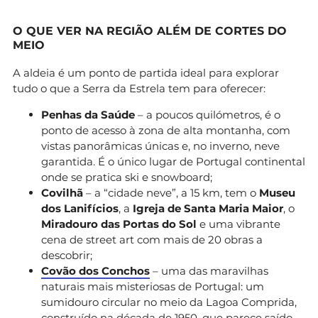
O QUE VER NA REGIÃO ALÉM DE CORTES DO
MEIO
A aldeia é um ponto de partida ideal para explorar
tudo o que a Serra da Estrela tem para oferecer:
Penhas da Saúde
– a poucos quilómetros, é o
ponto de acesso à zona de alta montanha, com
vistas panorâmicas únicas e, no inverno, neve
garantida. É o único lugar de Portugal continental
onde se pratica ski e snowboard;
Covilhã
– a “cidade neve”, a 15 km, tem o
Museu
dos Lanifícios
, a
Igreja de Santa Maria Maior
, o
Miradouro das Portas do Sol
e uma vibrante
cena de street art com mais de 20 obras a
descobrir;
Covão dos Conchos
– uma das maravilhas
naturais mais misteriosas de Portugal: um
sumidouro circular no meio da Lagoa Comprida,
construído na década de 1950, que parece saído