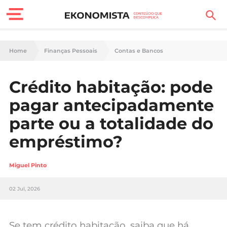
Finanças Pessoais
Home
Finanças Pessoais
Contas e Bancos
Motores
Crédito habitação: pode
Carreira
pagar antecipadamente
Casa
parte ou a totalidade do
empréstimo?
Lifestyle
Sociedade
Miguel Pinto
Tecnologia
02 Jul, 2026
Negócios
Se tem crédito habitação, saiba que há