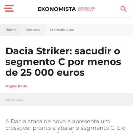
Finanças Pessoais
Home
Motores
Mercado Auto
Motores
Dacia Striker: sacudir o
Carreira
segmento C por menos
Casa
de 25 000 euros
Lifestyle
Miguel Pinto
Sociedade
29 Mai, 2026
Tecnologia
A Dacia ataca de novo e apresenta um
Negócios
crossover pronto a abalar o segmento C. E o