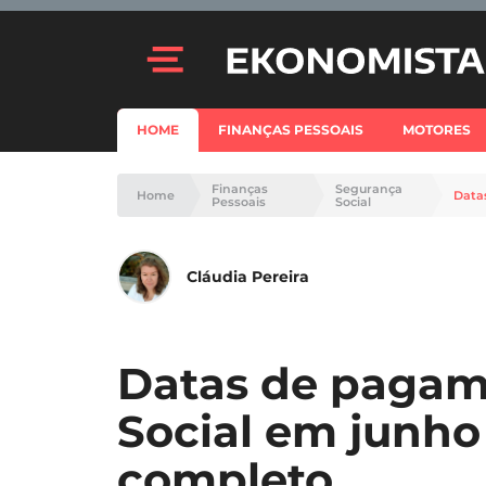
HOME
FINANÇAS PESSOAIS
MOTORES
Finanças
Segurança
Home
Pessoais
Social
Cláudia Pereira
Datas de pagam
Social em junho
completo