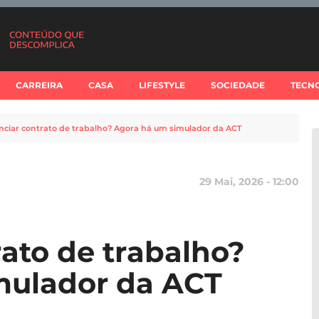
CARREIRA
CASA
LIFESTYLE
SOCIEDADE
TECN
ciar contrato de trabalho? Agora há um simulador da ACT
29 Mai, 2026 - 12:00
ato de trabalho?
mulador da ACT