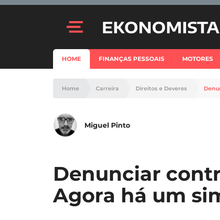
HOME
FINANÇAS PESSOAIS
MOTORES
Home
Carreira
Direitos e Deveres
Denun
Miguel Pinto
Denunciar contr
Agora há um si