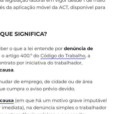
a legislação laboral em vigor desde 1 de maio
és da aplicação móvel da ACT, disponível para
QUE SIGNIFICA?
eber o que a lei entende por
denúncia de
 o artigo 400.º do
Código do Trabalho
, a
trato por iniciativa do trabalhador,
 causa
.
mudar de emprego, de cidade ou de área
que cumpra o aviso prévio devido.
 causa
(em que há um motivo grave imputável
 imediata), na denúncia simples o trabalhador