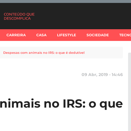
CARREIRA
CASA
LIFESTYLE
SOCIEDADE
TECN
Despesas com animais no IRS: o que é dedutível
09 Abr, 2019 - 14:46
imais no IRS: o que