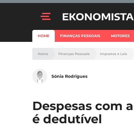
HOME
FINANÇAS PESSOAIS
MOTORES
Home
Finanças Pessoais
Impostos e Leis
Sónia Rodrigues
Despesas com an
é dedutível