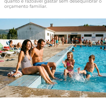
quanto é razoável gastar sem desequilibrar o
Mundial 2026
orçamento familiar.