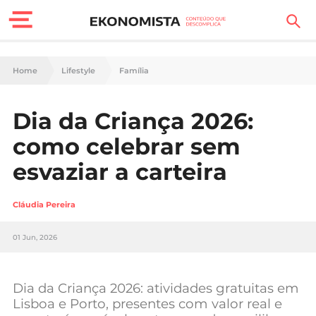
Finanças Pessoais
Home
Lifestyle
Família
Motores
Dia da Criança 2026:
Carreira
como celebrar sem
Casa
esvaziar a carteira
Lifestyle
Cláudia Pereira
Sociedade
01 Jun, 2026
Tecnologia
Dia da Criança 2026: atividades gratuitas em
Negócios
Lisboa e Porto, presentes com valor real e