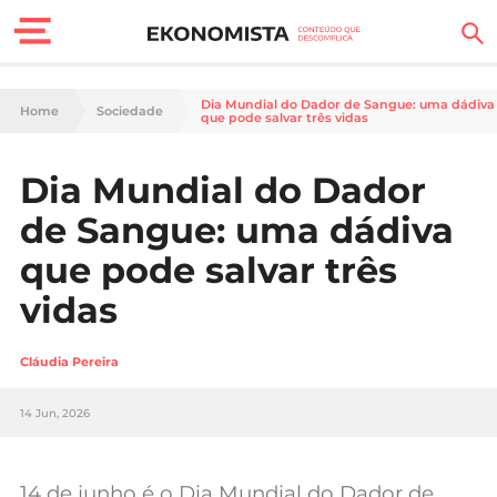
Finanças Pessoais
Dia Mundial do Dador de Sangue: uma dádiva
Home
Sociedade
que pode salvar três vidas
Motores
Dia Mundial do Dador
Carreira
de Sangue: uma dádiva
Casa
que pode salvar três
vidas
Lifestyle
Sociedade
Cláudia Pereira
Tecnologia
14 Jun, 2026
Negócios
14 de junho é o Dia Mundial do Dador de