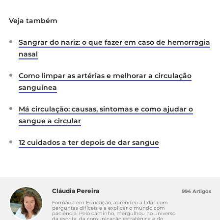
OPAS/OMS (2026).
Dia Mundial do Doador de
Veja também
Sangue 2026 — Uma gota de humanidade
.
https://www.paho.org/en/campaigns/world-
Sangrar do nariz: o que fazer em caso de hemorragia
blood-donor-day-2026
nasal
IPST, IP (2026).
O meu tipo de sangue é
necessário?
Como limpar as artérias e melhorar a circulação
https://www.ipst.pt/index.php/pt/sangue-faqs/110
sanguínea
IPST, IP (2026).
Como me posso candidatar à
Má circulação: causas, sintomas e como ajudar o
dádiva de sangue?
sangue a circular
https://www.ipst.pt/index.php/pt/sangue-faqs/87
SNS 24 (2026).
Doação de sangue
.
12 cuidados a ter depois de dar sangue
https://www.sns24.gov.pt/tema/dadiva-e-
transplante/doacao/doacao-de-sangue/
dador.pt (2026).
Consulta de sessões de colheita
a nível nacional
.
https://dador.pt
Cláudia Pereira
994 Artigos
Formada em Educação, aprendeu a lidar com
perguntas difíceis e a explicar o mundo com
paciência. Pelo caminho, mergulhou no universo
da escrita, da comunicação estratégica e do