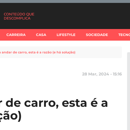
CARREIRA
CASA
LIFESTYLE
SOCIEDADE
TECN
a andar de carro, esta é a razão (e há solução)
28 Mar, 2024 - 15:16
 de carro, esta é a
ção)