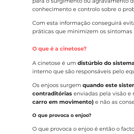
para o surgimento ou agravamento d
conhecimento e controlo sobre o pro
Com esta informação conseguirá evit
práticas que minimizem os sintomas do
O que é a cinetose?
A cinetose é um
distúrbio do sistema
interno que são responsáveis pelo equi
Os enjoos surgem
quando este siste
contraditórias
enviadas pela visão e n
carro em movimento)
e não as conse
O que provoca o enjoo?
O que provoca o enjoo é então o facto