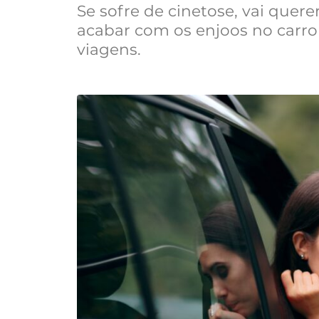
Se sofre de cinetose, vai quere
acabar com os enjoos no carro
viagens.