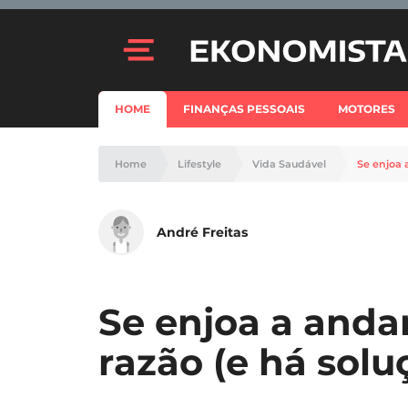
HOME
FINANÇAS PESSOAIS
MOTORES
Home
Lifestyle
Vida Saudável
Se enjoa 
André Freitas
Se enjoa a andar
razão (e há solu