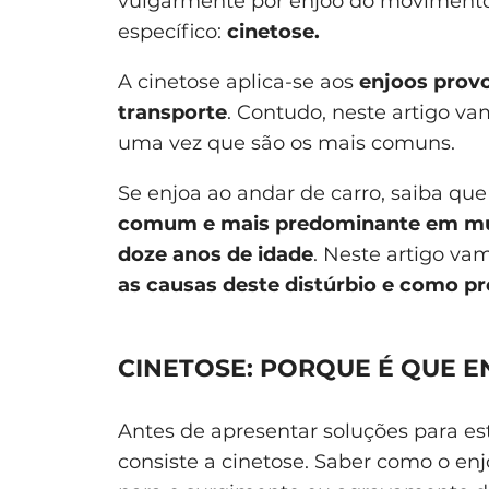
vulgarmente por enjoo do movimento,
específico:
cinetose.
A cinetose aplica-se aos
enjoos prov
transporte
. Contudo, neste artigo va
uma vez que são os mais comuns.
Se enjoa ao andar de carro, saiba que
comum e mais predominante em mulh
doze anos de idade
. Neste artigo va
as causas deste distúrbio e como pre
CINETOSE: PORQUE É QUE 
Antes de apresentar soluções para e
consiste a cinetose. Saber como o en