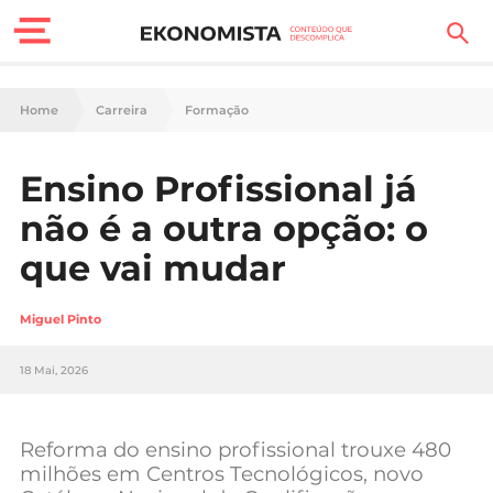
Finanças Pessoais
Home
Carreira
Formação
Motores
Ensino Profissional já
Carreira
não é a outra opção: o
Casa
que vai mudar
Lifestyle
Miguel Pinto
Sociedade
18 Mai, 2026
Tecnologia
Reforma do ensino profissional trouxe 480
Negócios
milhões em Centros Tecnológicos, novo