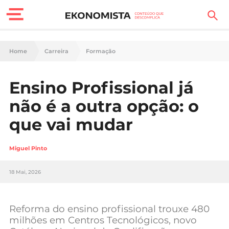
Finanças Pessoais
Home
Carreira
Formação
Motores
Ensino Profissional já
Carreira
não é a outra opção: o
Casa
que vai mudar
Lifestyle
Miguel Pinto
Sociedade
18 Mai, 2026
Tecnologia
Reforma do ensino profissional trouxe 480
Negócios
milhões em Centros Tecnológicos, novo