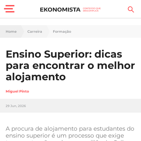
Finanças Pessoais
Home
Carreira
Formação
Motores
Ensino Superior: dicas
Carreira
para encontrar o melhor
Casa
alojamento
Lifestyle
Miguel Pinto
Sociedade
29 Jun, 2026
Tecnologia
A procura de alojamento para estudantes do
Negócios
ensino superior é um processo que exige